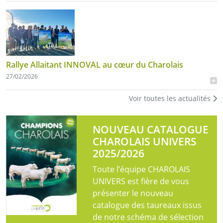
Rallye Allaitant INNOVAL au cœur du Charolais
27/02/2026
Voir toutes les actualités
NOUVEAU CATALOGUE
CHAROLAIS UNIVERS
2025/2026
Toute l’équipe CHAROLAIS
UNIVERS est fière de vous
présenter le nouveau
catalogue des taureaux issus
de notre schéma de sélection