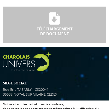
TÉLÉCHARGEMENT
DE DOCUMENT
SIEGE SOCIAL
Rue Eric TABARLY - CS20041
35538 NOYAL SUR VILAINE CEDEX
Notre site Internet utilise des
cookies
,
dont
certains
sont
strictement nécessaires
à l’utilisation du