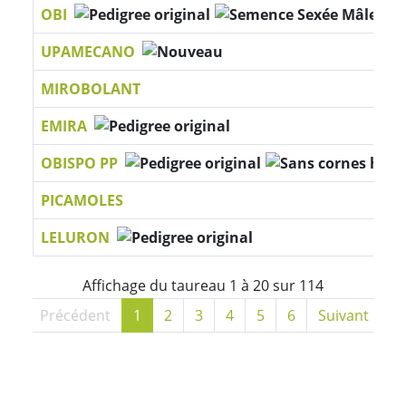
OBI
UPAMECANO
MIROBOLANT
EMIRA
OBISPO PP
PICAMOLES
LELURON
Affichage du taureau 1 à 20 sur 114
ier
Précédent
1
2
3
4
5
6
Suivant
D