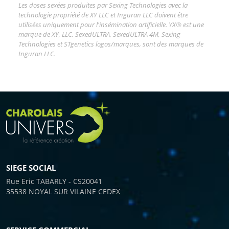
Les doses sexées produites par Sexing Technologies avec la
technologie propriété de XY LLC et Inguran LLC doivent être
utilisées uniquement pour l'insémination artificielle. YX® est une
marque de XY, LLC. SexedULTRA, SexedULTRA 4M, Sexing
Technologies et STgenetics logos/marques, sont des marques de
Inguran LLC.
SIEGE SOCIAL
Rue Eric TABARLY - CS20041
35538 NOYAL SUR VILAINE CEDEX