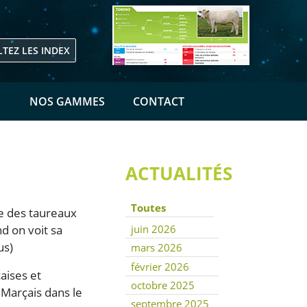
TEZ LES INDEX
E
NOS GAMMES
CONTACT
ACTUALITÉS
Toutes
e des taureaux
juin 2026
d on voit sa
us)
mars 2026
février 2026
aises et
octobre 2025
 Marçais dans le
septembre 2025