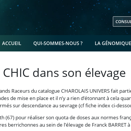
CONSUL
NAVIGATION PRINCIPALE
ACCUEIL
QUI-SOMMES-NOUS ?
LA GÉNOMIQU
 CHIC dans son élevage
nds Raceurs du catalogue CHAROLAIS UNIVERS fait parti
s de mise en place et il n’y a rien d’étonnant à cela quan
rmés sur descendance au sevrage (cf fiche index ci-desso
th (67) pour réaliser son quota de doses aux normes franç
erres berrichonnes au sein de l’élevage de Franck BARRET à