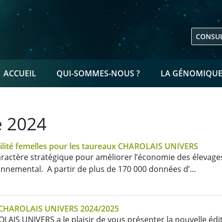
CONSUL
NAVIGATION PRINCIPALE
ACCUEIL
QUI-SOMMES-NOUS ?
LA GÉNOMIQU
e 2024
tilité femelles pour les taureaux CHAROLAIS UNIVERS
caractère stratégique pour améliorer l’économie des élevages
onnemental. A partir de plus de 170 000 données d’…
 CHAROLAIS UNIVERS 2024/2025
LAIS UNIVERS a le plaisir de vous présenter la nouvelle édi