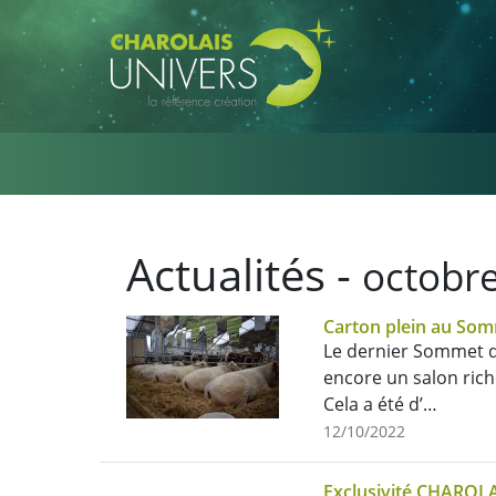
Aller au contenu principal
Actualités -
octobr
Carton plein au Somm
Le dernier Sommet de
encore un salon rich
Cela a été d’…
12/10/2022
Exclusivité CHAROLA