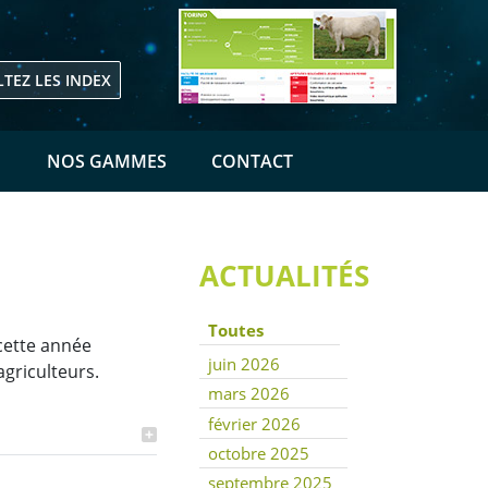
TEZ LES INDEX
E
NOS GAMMES
CONTACT
ACTUALITÉS
Toutes
 cette année
juin 2026
griculteurs.
mars 2026
février 2026
octobre 2025
septembre 2025