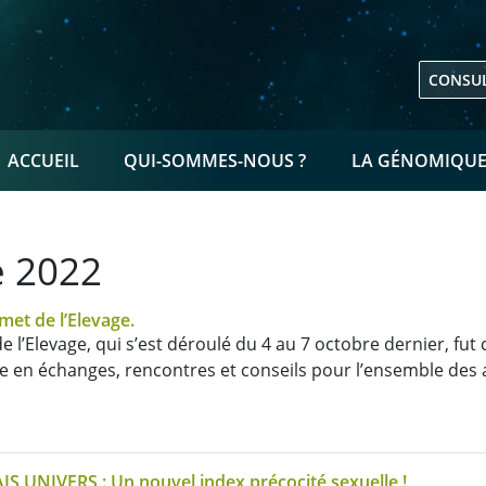
CONSUL
NAVIGATION PRINCIPALE
ACCUEIL
QUI-SOMMES-NOUS ?
LA GÉNOMIQU
e 2022
et de l’Elevage.
 l’Elevage, qui s’est déroulé du 4 au 7 octobre dernier, fut
e en échanges, rencontres et conseils pour l’ensemble des a
IS UNIVERS : Un nouvel index précocité sexuelle !