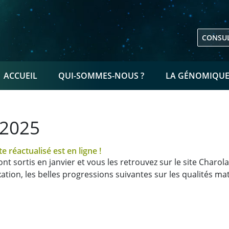
CONSUL
NAVIGATION PRINCIPALE
ACCUEIL
QUI-SOMMES-NOUS ?
LA GÉNOMIQU
 2025
te réactualisé est en ligne !
t sortis en janvier et vous les retrouvez sur le site Charol
ation, les belles progressions suivantes sur les qualités ma