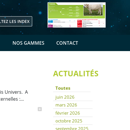
TEZ LES INDEX
E
NOS GAMMES
CONTACT
ACTUALITÉS
Toutes
ais Univers. A
juin 2026
ternelles :…
mars 2026
février 2026
octobre 2025
septembre 2025