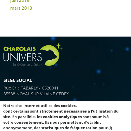
juin 2018
mars 2018
SIEGE SOCIAL
Rue Eric TABARLY - CS20041
35538 NOYAL SUR VILAINE CEDEX
Notre site Internet utilise des
cookies
,
dont
certains
sont
strictement nécessaires
à l’utilisation du
SERVICE COMMERCIAL
site. En parallèle, les
cookies analytiques
sont soumis à
votre
consentement
. Ils nous permettent d’établir,
Tél. : 02 31 06 24 64
anonymement, des statistiques de fréquentation pour (i)
Fax : 02 31 38 75 52