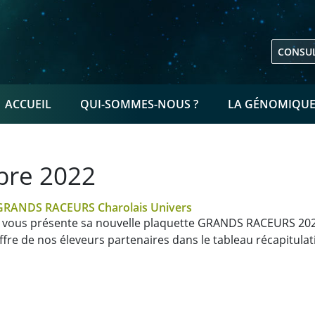
CONSUL
NAVIGATION PRINCIPALE
ACCUEIL
QUI-SOMMES-NOUS ?
LA GÉNOMIQU
re 2022
 GRANDS RACEURS Charolais Univers
vous présente sa nouvelle plaquette GRANDS RACEURS 20
ffre de nos éleveurs partenaires dans le tableau récapitulati