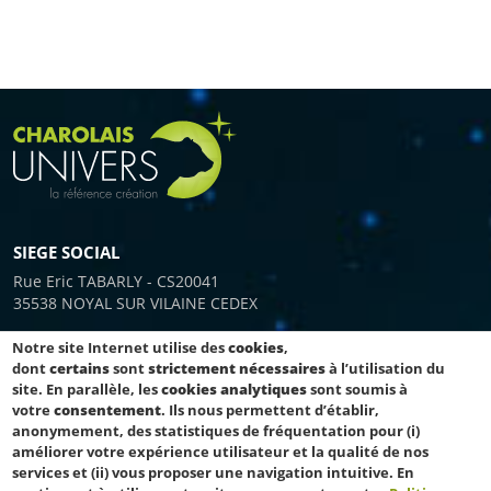
SIEGE SOCIAL
Rue Eric TABARLY - CS20041
35538 NOYAL SUR VILAINE CEDEX
Notre site Internet utilise des
cookies
,
dont
certains
sont
strictement nécessaires
à l’utilisation du
SERVICE COMMERCIAL
site. En parallèle, les
cookies analytiques
sont soumis à
votre
consentement
. Ils nous permettent d’établir,
Tél. : 02 31 06 24 64
anonymement, des statistiques de fréquentation pour (i)
Fax : 02 31 38 75 52
améliorer votre expérience utilisateur et la qualité de nos
service.commercial@charolais-univers.com
services et (ii) vous proposer une navigation intuitive. En