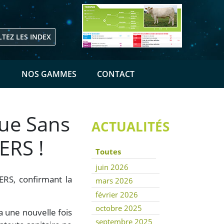
TEZ LES INDEX
E
NOS GAMMES
CONTACT
ue Sans
ACTUALITÉS
ERS !
Toutes
juin 2026
RS, confirmant la
mars 2026
février 2026
octobre 2025
a une nouvelle fois
septembre 2025