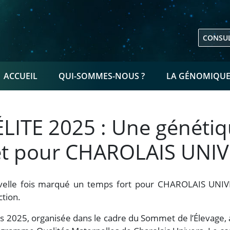
CONSUL
NAVIGATION PRINCIPALE
ACCUEIL
QUI-SOMMES-NOUS ?
LA GÉNOMIQU
LITE 2025 : Une génétiq
t pour CHAROLAIS UNIV
elle fois marqué un temps fort pour CHAROLAIS UNIVE
ction.
s 2025, organisée dans le cadre du Sommet de l’Élevage, 