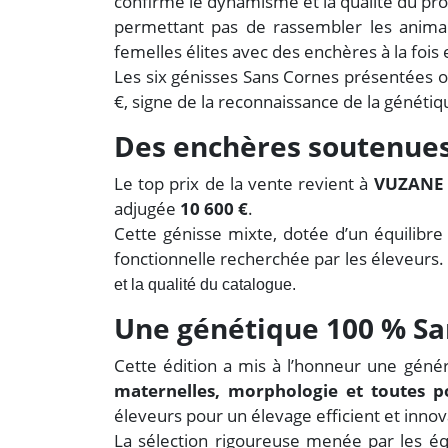
confirmé le dynamisme et la qualité du pr
permettant pas de rassembler les animau
femelles élites avec des enchères à la fois 
Les six génisses Sans Cornes présentées 
€, signe de la reconnaissance de la généti
Des enchères soutenues 
Le top prix de la vente revient à
VUZANE 
adjugée
10 600 €
.
Cette génisse mixte, dotée d’un équilibr
fonctionnelle recherchée par les éleveurs
et la qualité du catalogue.
Une génétique 100 % San
Cette édition a mis à l’honneur une géné
maternelles, morphologie et toutes p
éleveurs pour un élevage efficient et innov
La sélection rigoureuse menée par les é