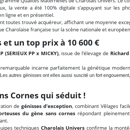
ogramme Qualités Maternelles de Charolais Univers. Le co
x, la vente a été 100% digitale s’appuyant sur les ph
en ligne et en présentiel.
ont toutes trouvé acquéreur, affichant une moyenne exce
que Charolaise française sur la scène nationale et europée
et un top prix à 10 600 €
P (SERIEUX PP x MICKY)
, issue de l’élevage de
Richard
e remarquable incarne parfaitement la génétique moder
.
Les autres génisses ont elles aussi suscité un fort engouement, r
s Cornes qui séduit !
ration de
génisses d’exception
, combinant Vêlages facil
orteuses du gène sans cornes
répondant pleinement 
ant.
quipes techniques
Charolais Univers
confirme la monté