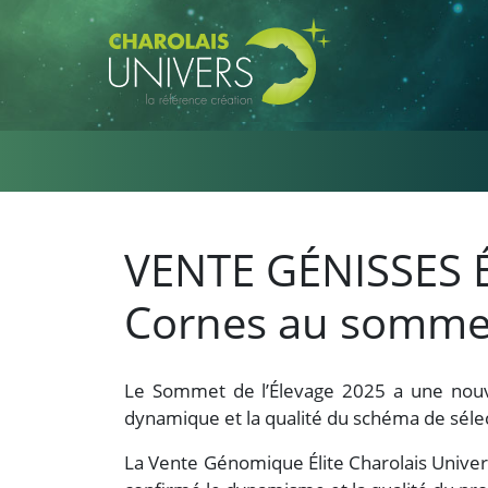
Aller au contenu principal
VENTE GÉNISSES É
Cornes au somme
Le Sommet de l’Élevage 2025 a une nouv
dynamique et la qualité du schéma de séle
La Vente Génomique Élite Charolais Univer