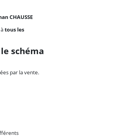
than CHAUSSE
 à
tous les
r le schéma
sées par la vente.
fférents